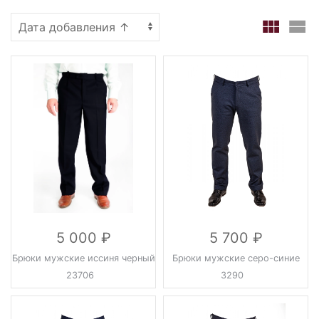
5 000
5 700
Брюки мужские иссиня черный
Брюки мужские серо-синие
23706
3290