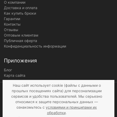
О компании
Доставка и оплата
Как купить брюки
Гарантии
Контакты
Отзывы
Оптовым клиентам
Публичная оферта
Конфиденциальность информации
Приложения
Блог
Карта сайта
Мы получаем и
Наш сайт использует cookie (файлы с данными о
обрабатываем
прошлых посещениях сайта) для персонализации
персональные данные
сервисов и удобства пользователей. Мы серьезно
посетителей нашего сайта в
относимся к защите персональных данных —
соответствии с
условиями
,
ознакомьтесь с
условиями и принципами их
© 1997 - 2026 «Мир брюк»
а также c
условиями
обработки
.