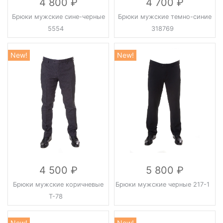
4 800
4 700
Брюки мужские сине-черные
Брюки мужские темно-синие
5554
318769
New!
New!
4 500
5 800
Брюки мужские коричневые
Брюки мужские черные 217-1
Т-78
New!
New!