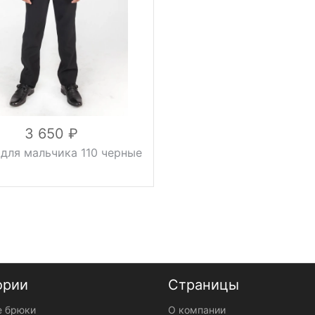
30, 32, 34,
28, 30, 32,
36, 38, 40,
34, 36, 38,
Размер
42, 44, 46
40, 42, 44,
46
вискоза
55%,
вискоза
лайкра 3%,
45%,
шерсть
шерсть
Состав
25%,
45%,
полиэстер
полиэстер
17%
10%
3 650
для мальчика 110 черные
ории
Страницы
 брюки
О компании
зауженные,