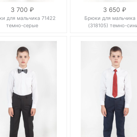
3 700
3 650
ки для мальчика 71422
Брюки для мальчика 
темно-серые
(318105) темно-син
ауженные,
зауженные,
без
Фасон
стрелки, без
стрелок
стрелок
0.5 кг
Тип
классические
брюк
осень,
есна, лето
Вес, г
0.5 кг
осень, весна,
серый
Сезон
лето
28, 30, 32,
синий
Цвет
34, 36, 38,