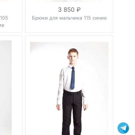
3 850
105
Брюки для мальчика 115 синие
ие
зауженные,
Фасон
без
стрелок
Вес, г
0.5 кг
синий
Цвет
34, 36, 38,
Размер
40, 42, 44,
46
вискоза