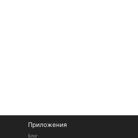
осень, зима,
Сезон
демисезонные
синий
Цвет
30, 32, 34, 36,
Размер
38, 40, 42, 44,
46
вискоза 50%,
шерсть 23%,
Состав
полиэстер
27%, на флисе
Приложения
Блог