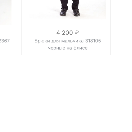
43%,
шерсть
Состав
37%,
полиэстер
20%
4 200
2367
Брюки для мальчика 318105
черные на флисе
утепленные
Плотность
флис
зауженные,
Фасон
без стрелок
Вес, г
0.5 кг