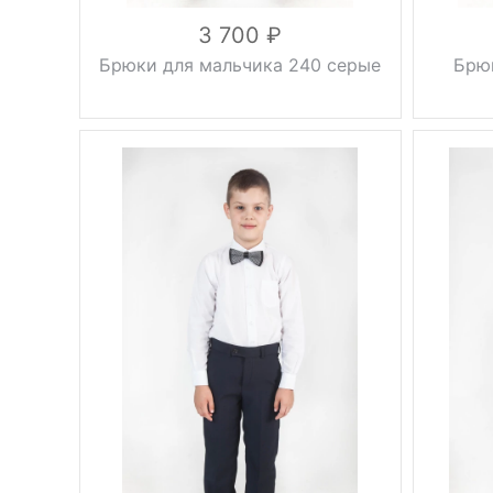
3 700
Брюки для мальчика 240 серые
Брю
зауженные,
з
Фасон
без
Фасон
стрелок
Вес, г
0.5 кг
Вес, г
осень,
Сезон
Сезон
весна
в
серый
Цвет
Цвет
28, 30, 32,
34, 36, 38,