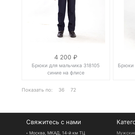
30, 32, 34,
Размер
36, 38, 40,
Размер
42, 44, 46
вискоза
55%,
лайкра 3%,
Состав
шерсть
Состав
25%,
полиэстер
17%
4 200
Брюки для мальчика 318105
Брюки 
синие на флисе
Показать по:
36
72
Свяжитесь с нами
Катег
Москва, МКАД, 14-й км ТЦ
Мужские
утепленные