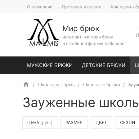
О компании
Доставка и оплата
Как купить 
Мир брюк
интернет-магазин брюк
и школьной формы в Москве
МУЖСКИЕ БРЮКИ
ДЕТСКИЕ БРЮКИ
Ш
Школьная форма
Школьные брюки
Зауж
Зауженные школь
ЦЕНА
(руб.)
РАЗМЕР
ЦВЕТ
СЕЗОН