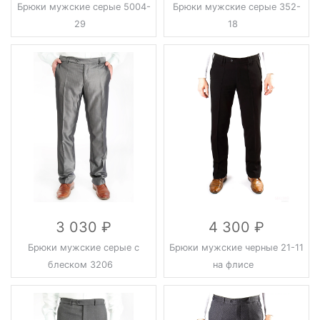
Брюки мужские серые 5004-
Брюки мужские серые 352-
29
18
3 030
4 300
Брюки мужские серые с
Брюки мужские черные 21-11
блеском 3206
на флисе