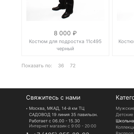
Сезон
д
8 000
Костюм для подростка 11с495
Костю
черный
Показать по:
36
72
Свяжитесь с нами
Катег
Москва, МКАД, 14-й км ТЦ
Мужские
Вес, г
2 кг
Вес, г
САДОВОД 19 линия 35 павильон.
Детские
черный
Цвет
Цвет
Работает с 06.00 - 15.30
Школьна
38, 40, 42, 44,
Размер
Интернет магазин с 9:00 - 20:00
Коллекц
Размер
46
Распрод