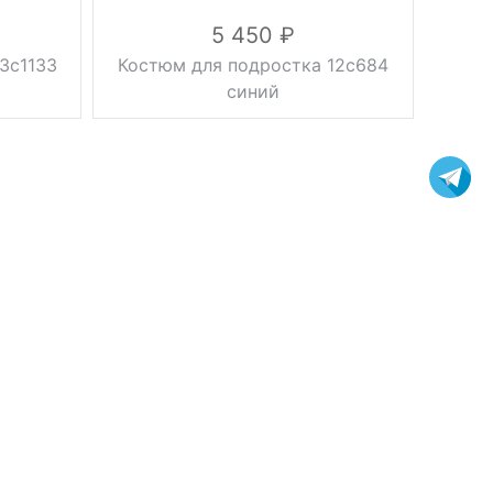
5 450
3с1133
Костюм для подростка 12с684
синий
Вес, г
2 кг
синий
Цвет
38, 40, 42, 44,
Размер
46
вискоза 20%,
шерсть 60%,
полиэстер
Состав
20%,
подкладка