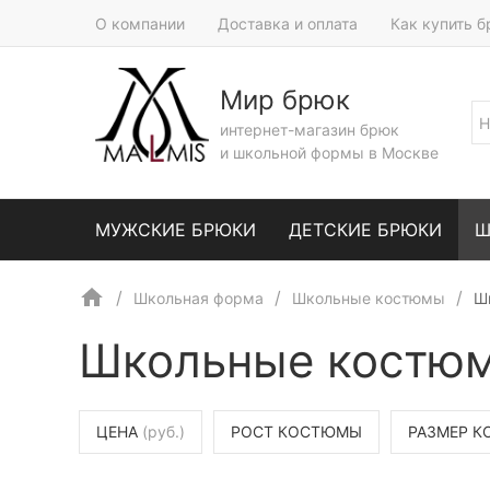
О компании
Доставка и оплата
Как купить 
Мир брюк
интернет-магазин брюк
и школьной формы в Москве
МУЖСКИЕ БРЮКИ
ДЕТСКИЕ БРЮКИ
Ш
Школьная форма
Школьные костюмы
Ш
Школьные костюм
ЦЕНА
(руб.)
РОСТ КОСТЮМЫ
РАЗМЕР 