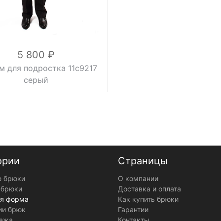
подкладка
подкладка
100% ПЭС
100% ПЭС
осень, весна,
емисезонные
5 800
м для подростка 11с9217
серый
ории
Страницы
 брюки
О компании
2 кг
 брюки
Доставка и оплата
серый
я форма
Как купить брюки
38, 40, 42, 44
ии брюк
Гарантии
вискоза 40%,
ажа
Контакты