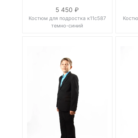
5 450
Костюм для подростка к11с587
Костю
темно-синий
Вес, г
2 кг
Вес, г
темно-синий
Цвет
Цвет
36, 38, 40, 42,
3
Размер
44, 46, 48
Размер
3
вискоза 27%,
шерсть 50%,
Состав
полиэстер 23%,
подкладка
Состав
100% ПЭС