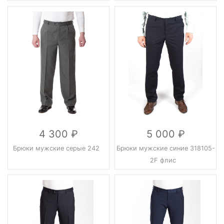
4 300
5 000
Брюки мужские серые 242
Брюки мужские синие 318105-
2F флис