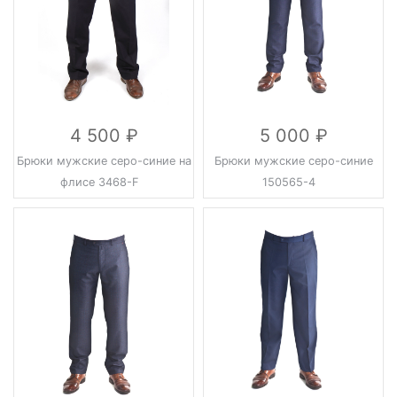
4 500
5 000
Брюки мужские серо-синие на
Брюки мужские серо-синие
флисе 3468-F
150565-4