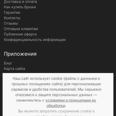
Доставка и оплата
Как купить брюки
Гарантии
Контакты
Отзывы
Оптовым клиентам
Публичная оферта
Конфиденциальность информации
Приложения
Блог
Карта сайта
Мы получаем и
Наш сайт использует cookie (файлы с данными о
обрабатываем
прошлых посещениях сайта) для персонализации
персональные данные
сервисов и удобства пользователей. Мы серьезно
посетителей нашего сайта в
относимся к защите персональных данных —
соответствии с
условиями
,
ознакомьтесь с
условиями и принципами их
© 1997 - 2026 «Мир брюк»
а также c
условиями
обработки
.
продажи
. Если вы не даете
Вы можете запретить сохранение cookie в