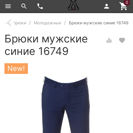
0
жские брюки
Молодежные
Брюки мужские синие 16749
Брюки мужские
синие 16749
New!