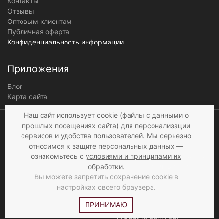
Контакты
Отзывы
Оптовым клиентам
Публичная оферта
Конфиденциальность информации
Приложения
Блог
Карта сайта
Мы получаем и
Наш сайт использует cookie (файлы с данными о
обрабатываем
прошлых посещениях сайта) для персонализации
персональные данные
сервисов и удобства пользователей. Мы серьезно
посетителей нашего сайта в
относимся к защите персональных данных —
соответствии с
условиями
,
ознакомьтесь с
условиями и принципами их
© 1997 - 2026 «Мир брюк»
а также c
условиями
обработки
.
продажи
. Если вы не даете
Вы можете запретить сохранение cookie в
согласия на обработку
настройках своего браузера.
своих персональных
ПРИНИМАЮ
данных, вам необходимо
покинуть наш сайт.