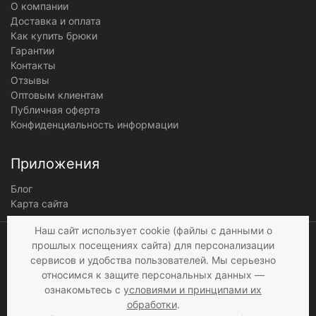
О компании
Доставка и оплата
Как купить брюки
Гарантии
Контакты
Отзывы
Оптовым клиентам
Публичная оферта
Конфиденциальность информации
Приложения
Блог
Карта сайта
Мы получаем и
Наш сайт использует cookie (файлы с данными о
обрабатываем
прошлых посещениях сайта) для персонализации
персональные данные
сервисов и удобства пользователей. Мы серьезно
посетителей нашего сайта в
относимся к защите персональных данных —
соответствии с
условиями
,
ознакомьтесь с
условиями и принципами их
© 1997 - 2026 «Мир брюк»
а также c
условиями
обработки
.