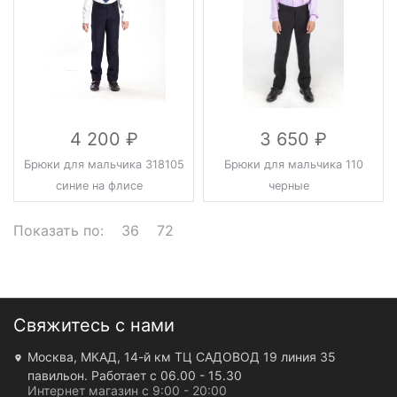
4 200
3 650
Брюки для мальчика 318105
Брюки для мальчика 110
синие на флисе
черные
Показать по:
36
72
Свяжитесь с нами
Москва, МКАД, 14-й км ТЦ САДОВОД 19 линия 35
павильон. Работает с 06.00 - 15.30
Интернет магазин с 9:00 - 20:00