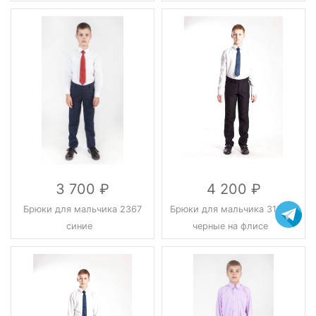
3 700
4 200
Брюки для мальчика 2367
Брюки для мальчика 318105
синие
черные на флисе