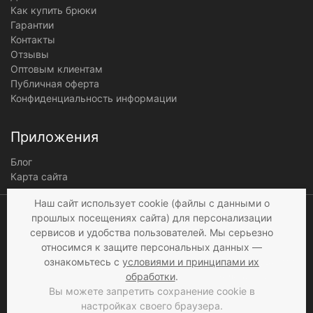
Как купить брюки
Гарантии
Контакты
Отзывы
Оптовым клиентам
Публичная оферта
Конфиденциальность информации
Приложения
Блог
Карта сайта
Мы получаем и
Наш сайт использует cookie (файлы с данными о
обрабатываем
прошлых посещениях сайта) для персонализации
персональные данные
сервисов и удобства пользователей. Мы серьезно
посетителей нашего сайта в
относимся к защите персональных данных —
соответствии с
условиями
,
ознакомьтесь с
условиями и принципами их
© 1997 - 2026 «Мир брюк»
а также c
условиями
обработки
.
продажи
. Если вы не даете
Вы можете запретить сохранение cookie в
согласия на обработку
настройках своего браузера.