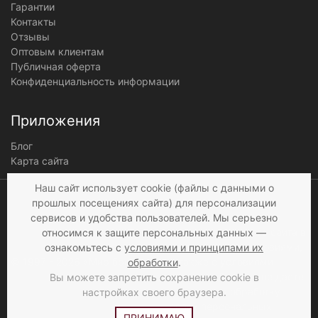
Гарантии
Контакты
Отзывы
Оптовым клиентам
Публичная оферта
Конфиденциальность информации
Приложения
Блог
Карта сайта
Мы получаем и
Наш сайт использует cookie (файлы с данными о
обрабатываем
прошлых посещениях сайта) для персонализации
персональные данные
сервисов и удобства пользователей. Мы серьезно
посетителей нашего сайта в
относимся к защите персональных данных —
соответствии с
условиями
,
ознакомьтесь с
условиями и принципами их
© 1997 - 2026 «Мир брюк»
а также c
условиями
обработки
.
продажи
. Если вы не даете
Вы можете запретить сохранение cookie в
согласия на обработку
настройках своего браузера.
своих персональных
ПРИНИМАЮ