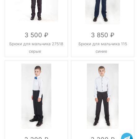
3 500
3 850
Брюки для мальчика 27518
Брюки для мальчика 115
серые
синие