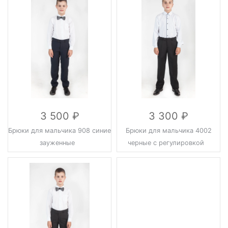
3 500
3 300
Брюки для мальчика 908 синие
Брюки для мальчика 4002
зауженные
черные с регулировкой