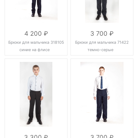
4 200
3 700
Брюки для мальчика 318105
Брюки для мальчика 71422
синие на флисе
темно-серые
3 300
3 700