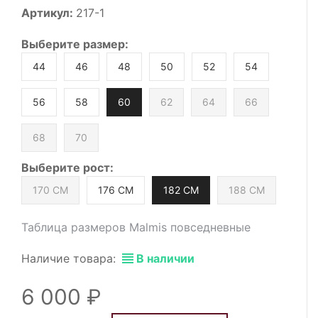
Артикул:
217-1
Выберите
размер
:
44
46
48
50
52
54
56
58
60
62
64
66
68
70
Выберите
рост
:
170 СМ
176 СМ
182 СМ
188 СМ
Таблица размеров Malmis повседневные
Наличие товара:
В наличии
6 000