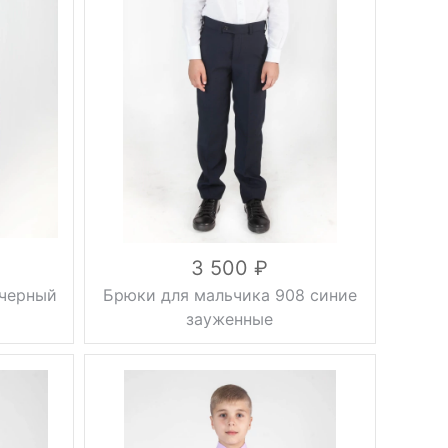
Фасон
без
стрелок
Вес, г
0.5 кг
синий
Цвет
28, 30, 32,
34, 36, 38,
Размер
40, 42, 44,
46
вискоза
45%,
шерсть
Состав
45%,
полиэстер
10%
3 500
 черный
Брюки для мальчика 908 синие
зауженные