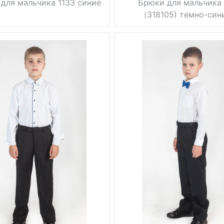
для мальчика 1133 синие
Брюки для мальчика 
(318105) темно-син
стрелки
зауженные,
Фасон
стрелки, без
лассические
стрелок
Тип
0.5 кг
классические
брюк
осень, весна,
Вес, г
0.5 кг
лето
осень, весна,
синий
Сезон
лето
30, 32, 34,
синий
Цвет
36, 38, 40,
42, 44, 46
28, 30, 32,
Размер
34, 36, 38,
вискоза 55%,
40, 42, 44, 46