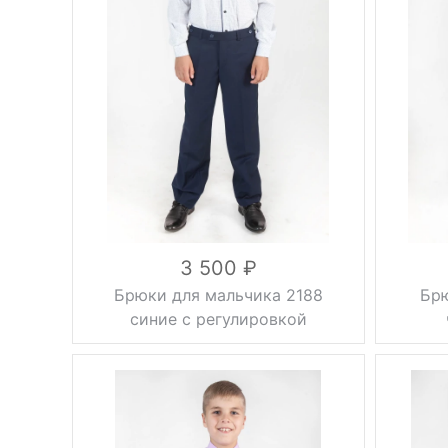
осень, весна,
Тип брюк
Сезон
демисезонные
Регулиро
объема
темно-синий
Цвет
Вес, г
28, 30, 32, 34,
Размер
36, 38, 40, 42,
Цвет
44, 46
вискоза 30%,
Размер
шерсть 47%,
Состав
полиэстер 23%,
подкладка
Состав
100% ПЭС
3 500
Брюки для мальчика 2188
Брю
синие с регулировкой