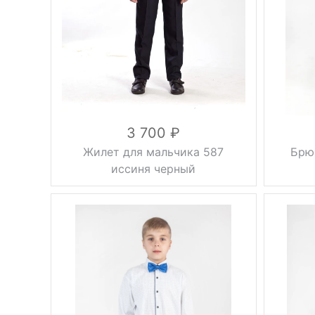
шерсть 60%,
полиэстер
Состав
20%,
Состав
подкладка
100% ПЭС
Сезон
демисезонные
3 700
Жилет для мальчика 587
Брю
иссиня черный
Вес, г
0.5 кг
Фасон