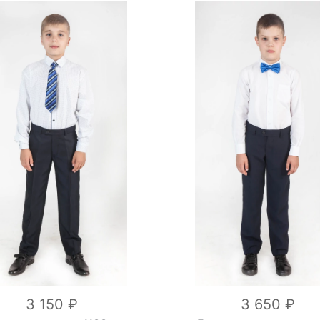
стрелки
Вес, г
0.5 кг
классические
серый
Цвет
вка
на резинке
30, 32,
34, 36,
Размер
0.5 кг
38, 40,
42, 44, 46
серый
вискоза
30, 32, 34,
58%,
36, 38, 40, 42
шерсть
вискоза 58%,
Состав
17%,
шерсть 17%,
полиэстер
полиэстер
23%,
23%, стрейч
стрейч 2%
2%
3 150
3 650