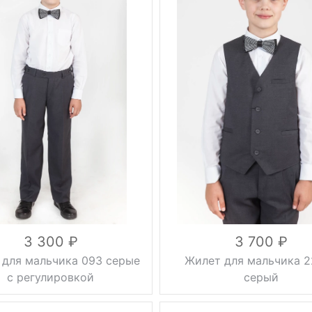
ауженные,
Вес, г
0.5 кг
без
черный
Цвет
стрелок
Размер
28, 30
0.5 кг
вискоза
черный
47%,
30, 32, 34,
шерсть
Состав
36, 38, 40,
23%,
42, 44, 46
полиэстер
30%
вискоза
55%,
лайкра 3%,
шерсть
25%,
полиэстер
17%
3 300
3 700
для мальчика 093 серые
Жилет для мальчика 
с регулировкой
серый