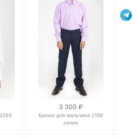
зауженные,
Фасон
без
стрелок
Вес, г
0.5 кг
синий
Цвет
30, 32, 34,
Размер
36, 38, 40,
42, 44, 46
вискоза
55%,
лайкра 3%,
Состав
шерсть
25%,
полиэстер
17%
3 300
22293
Брюки для мальчика 2188
синие