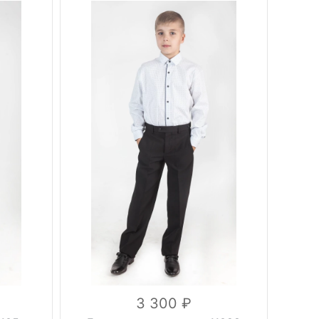
Фасон
стрелки
Тип
классические
брюк
Вес, г
0.5 кг
синий
Цвет
32, 34, 36,
38, 40, 42,
Размер
44, 46, 48,
50, 52
вискоза 53%,
шерсть 10%,
Состав
полиэстер
37%
3 300