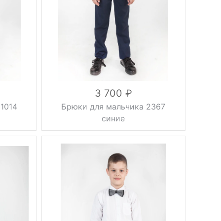
46
вискоза 53%,
шерсть 17%,
полиэстер
Состав
30%,
подкладка
100% ПЭС
осень, весна,
Сезон
демисезонные
3 700
1014
Брюки для мальчика 2367
синие
зауженные,