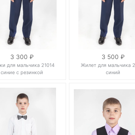
вискоза 27%,
осень, зима,
шерсть 50%,
Сезон
демисезонные
полиэстер 23%,
синий
подкладка
Цвет
100% ПЭС
30, 32, 34, 36,
Размер
38, 40, 42, 44,
46
вискоза 50%,
шерсть 23%,
Состав
полиэстер
27%, на флисе
3 300
3 500
ки для мальчика 21014
Жилет для мальчика 2
синие с резинкой
синий
стрелки
Вес, г
0.5 кг