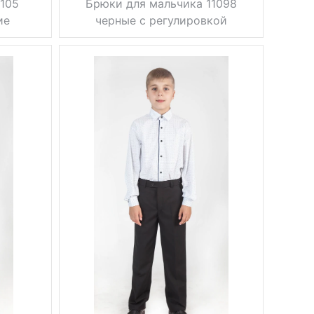
105
Брюки для мальчика 11098
ие
черные с регулировкой
Фасон
стрелки
Тип брюк
классические
Регулировка
на резинке
объема
Вес, г
0.5 кг
осень, весна,
Сезон
лето
черный
Цвет
30, 32, 34,
Размер
36, 38, 40,
42, 44, 46