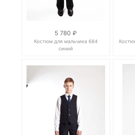
5 780
Костюм для мальчика 684
Костю
синий
Вес, г
2 кг
Вес, г
синий
Цвет
Цвет
Размер
30, 32, 34, 36
Размер
вискоза 20%,