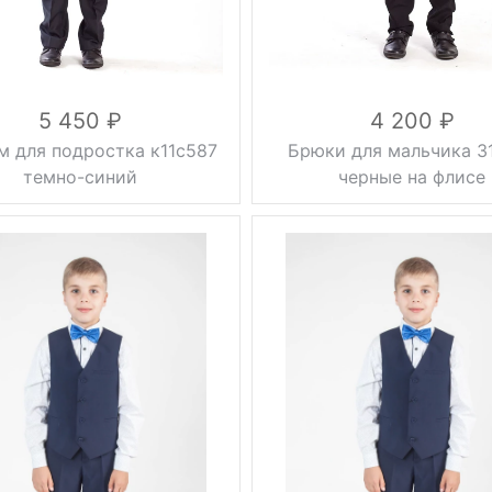
5 450
4 200
м для подростка к11с587
Брюки для мальчика 3
темно-синий
черные на флисе
2 кг
утепленные
Плотность
флис
темно-синий
зауженные,
Фасон
36, 38, 40, 42,
без стрелок
44, 46, 48
Вес, г
0.5 кг