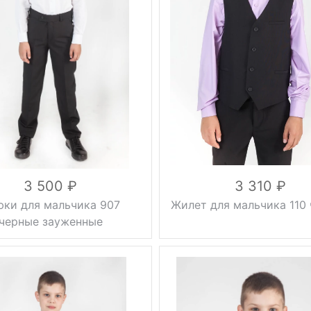
классические
синий
Цвет
вка
на резинке
30, 32,
Размер
34, 36,
0.5 кг
38, 40
синий
вискоза
35%,
Состав
30, 32, 34,
полиэстер
36, 38, 40,
65%
42, 44, 46
вискоза 35%,
полиэстер
65%
3 500
3 310
ки для мальчика 907
Жилет для мальчика 110
черные зауженные