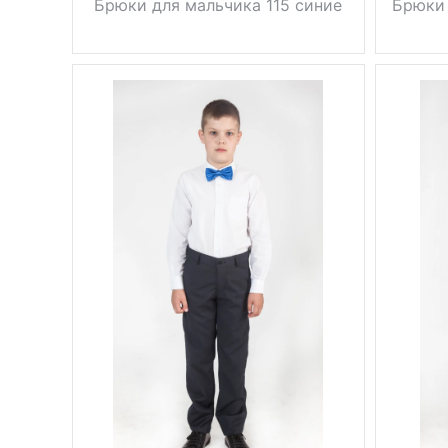
Брюки для мальчика 115 синие
Брюки 
зауженные,
Фасон
Фасон
без
Тип
к
стрелок
брюк
Вес, г
0.5 кг
Вес, г
синий
Цвет
Сезон
34, 36, 38,
Размер
40, 42, 44,
Цвет
46
вискоза
Размер
43%,
шерсть
Состав
37%,