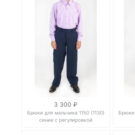
Фасон
стрелки
з
Фасон
Тип брюк
классические
Регулировка
на резинке
Вес, г
объема
Цвет
Вес, г
0.5 кг
синий
Цвет
Размер
30, 32, 34,
Размер
36, 38, 40,
42, 44, 46
вискоза 53%,
шерсть 10%,
Состав
Состав
полиэстер
37%
3 300
Брюки для мальчика 1150 (1130)
Брюки 
синие с регулировкой