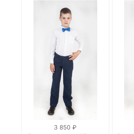
Фасон
стрелки
Фасон
Тип брюк
классические
Тип брюк
Регулировка
Регулиро
на резинке
объема
объема
Вес, г
0.5 кг
Вес, г
синий
Цвет
Цвет
30, 32, 34,
Размер
Размер
36, 38, 40,
42, 44, 46
вискоза 57%,
шерсть 20%,
Состав
Состав
полиэстер
23%
3 850