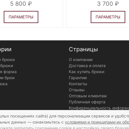
5 800
3 700
ПАРАМЕТРЫ
ПАРАМЕТРЫ
ории
Страницы
 брюки
О компании
 брюки
Доставка и оплата
я форма
Как купить брюки
ии брюк
Гарантии
ажа
Контакты
Отзывы
Оптовым клиентам
Публичная оферта
Конфиденциальность информ
шлых посещениях сайта) для персонализации сервисов и удобст
ьных данных — ознакомьтесь с
условиями и принципами их об
ожете запретить сохранение cookie в настройках своего браузе