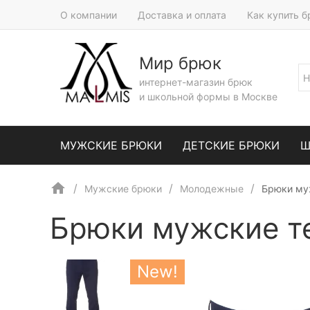
О компании
Доставка и оплата
Как купить 
Мир брюк
интернет-магазин брюк
и школьной формы в Москве
МУЖСКИЕ БРЮКИ
ДЕТСКИЕ БРЮКИ
Ш
Мужские брюки
Молодежные
Брюки му
Брюки мужские т
New!