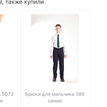
, также купили
New!
а 5073
Брюки для мальчика 588
Бр
се
синие