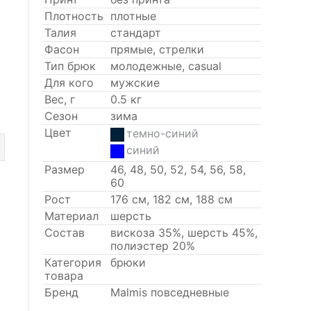
Плотность
плотные
Талия
стандарт
Фасон
прямые, стрелки
Тип брюк
молодежные, casual
Для кого
мужские
Вес, г
0.5 кг
Сезон
зима
Цвет
темно-синий
синий
Размер
46, 48, 50, 52, 54, 56, 58,
60
Рост
176 см, 182 см, 188 см
Материал
шерсть
Состав
вискоза 35%, шерсть 45%,
полиэстер 20%
Категория
брюки
товара
Бренд
Malmis повседневные