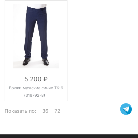
5 200
Брюки мужские синие ТК-6
(318792-8)
Показать по:
36
72