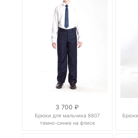
Фасон
стрелки
Фасон
Тип брюк
классические
Тип брюк
Регулировка
Регулиро
на резинке
объема
объема
Вес, г
0.5 кг
Вес, г
синий
Цвет
Цвет
30, 32, 34,
Размер
36, 38, 40,
Размер
42, 44, 46
вискоза 57%,
шерсть 20%,
Состав
Состав
полиэстер
23%
3 700
Брюки для мальчика 8807
Брюки
темно-синие на флисе