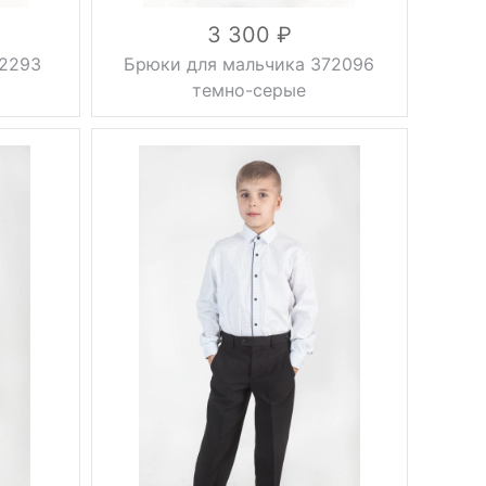
3 300
22293
Брюки для мальчика 372096
темно-серые
Фасон
стрелки
Тип
классические
брюк
Вес, г
0.5 кг
осень, зима,
Сезон
весна
серый
Цвет
30, 32, 34,