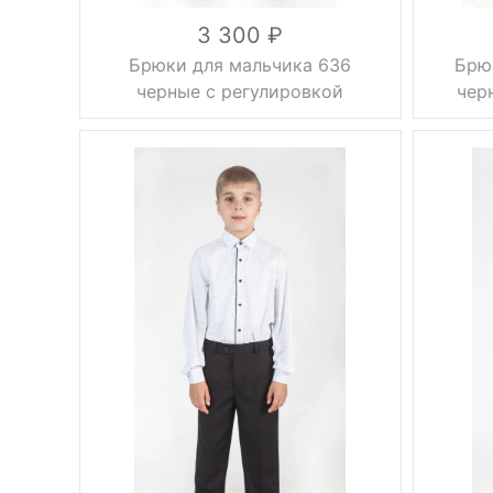
3 300
Брюки для мальчика 636
Брю
черные с регулировкой
чер
Фасон
стрелки
Фасон
Тип брюк
классические
Тип брюк
Регулировка
Регулиро
на резинке
объема
объема
Вес, г
0.5 кг
Вес, г
Сезон
осень, весна
Сезон
черный
Цвет
Цвет
30, 32, 34,