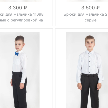
3 300
3 500
ки для мальчика 11098
Брюки для мальчика 
ные с регулировкой на
серые
пуговицах
стрелки
Фасон
стрелки
классические
Тип
классические
брюк
вка
на резинке
Вес, г
0.5 кг
0.5 кг
осень, весна,
Сезон
лето
осень, весна,
лето
серый
Цвет
черный
30, 32, 34,