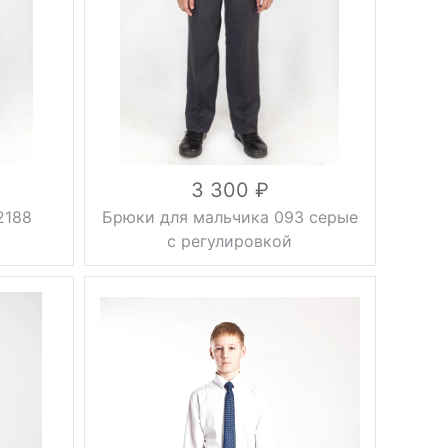
осень, весна,
Сезон
лето
черный
Цвет
30, 32, 34,
Размер
36, 38, 40,
42, 44, 46
вискоза 35%,
Состав
полиэстер
65%
3 300
2188
Брюки для мальчика 093 серые
с регулировкой
Фасон
стрелки