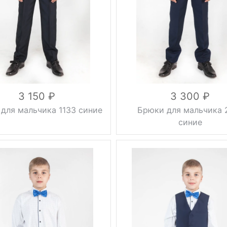
осень, зима,
Сезон
осень, весна
весна
черный
Цвет
синий
34, 36, 38,
Размер
30, 32, 34,
40, 42
36, 38, 40,
вискоза 53%,
42, 44, 46
шерсть 10%,
Состав
вискоза 20%,
полиэстер
шерсть 70%,
37%
полиэстер
3 150
3 300
10%
для мальчика 1133 синие
Брюки для мальчика 
синие
стрелки
Фасон
стрелки