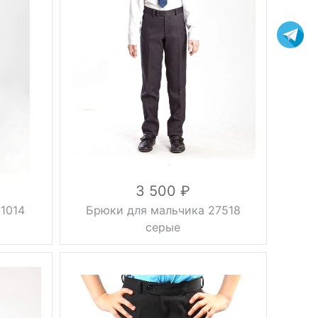
Тип брюк
классические
Регулировка
на резинке
объема
Вес, г
0.5 кг
серый
Цвет
30, 32, 34,
Размер
36, 38, 40, 42
вискоза 58%,
шерсть 17%,
Состав
полиэстер
23%, стрейч
2%
3 500
1014
Брюки для мальчика 27518
серые