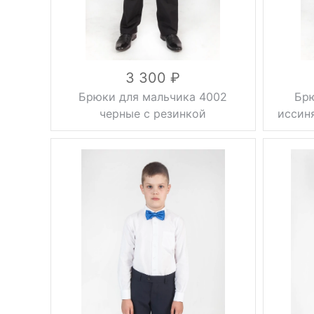
Размер
36, 38, 40,
Размер
42, 44, 46
вискоза 10%,
Состав
вискоза 40%,
Состав
шерсть 50%
3 300
Брюки для мальчика 4002
Брю
черные с резинкой
иссин
Фасон
стрелки
Фасон
Тип брюк
классические
Тип брюк
Регулировка
Регулиро
на резинке
объема
объема
Вес, г
0.5 кг
Вес, г