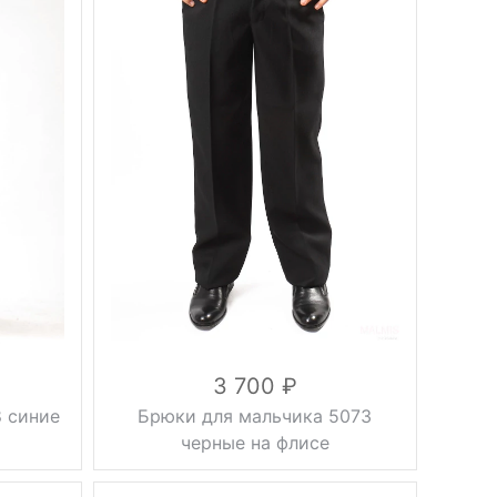
Плотность
плотные
Фасон
стрелки
Тип брюк
классические
Вес, г
0.5 кг
осень, весна,
Сезон
демисезонные
серый
Цвет
30, 32, 34, 36,
Размер
38, 40, 42, 44,
46
вискоза 40%,
шерсть 50%,
Состав
полиэстер
10%
3 700
 синие
Брюки для мальчика 5073
черные на флисе