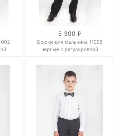
Размер
36, 38, 40,
42, 44, 46
вискоза 20%,
шерсть 70%,
Состав
полиэстер
10%
3 300
4002
Брюки для мальчика 11098
кой
черные с регулировкой
Фасон
стрелки
Тип брюк
классические
Регулировка
на резинке
объема
Вес, г
0.5 кг