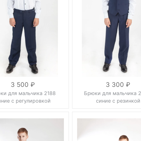
Тип
лассические
классические
брюк
0.5 кг
Вес, г
0.5 кг
осень, весна,
синий
Цвет
лето
32, 34, 36,
синий
38, 40, 42,
Размер
44, 46, 48,
30, 32, 34,
50, 52
36, 38, 40,
42, 44, 46
вискоза 53%,
шерсть 10%,
вискоза 55%,
Состав
полиэстер
полиэстер
37%
45%
3 500
3 300
ки для мальчика 2188
Брюки для мальчика 2
иние с регулировкой
синие с резинкой