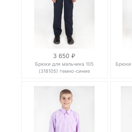
Сезон
осень, весна
Сезон
черный
Цвет
Цвет
Размер
32, 34, 36, 38
вискоза 53%,
Размер
шерсть 10%,
Состав
полиэстер
37%
Состав
3 650
Брюки для мальчика 105
Брюки 
(318105) темно-синие
зауженные,
Фасон