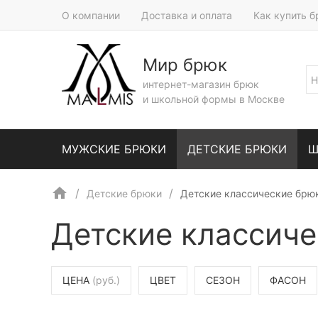
О компании
Доставка и оплата
Как купить 
Мир брюк
интернет-магазин брюк
и школьной формы в Москве
МУЖСКИЕ БРЮКИ
ДЕТСКИЕ БРЮКИ
Ш
Детские брюки
Детские классические брю
Детские классич
ЦЕНА
(руб.)
ЦВЕТ
СЕЗОН
ФАСОН