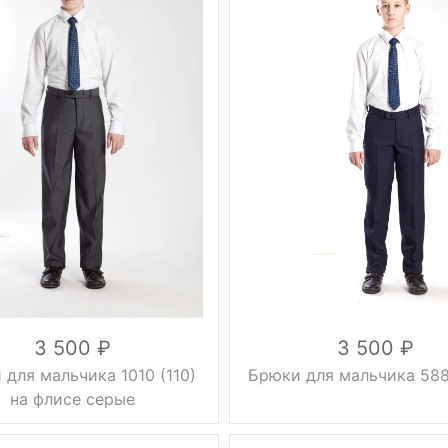
стрелки
Фасон
стрелки
классические
Тип брюк
классические
вка
Регулировка
на резинке
на резинке
объема
0.5 кг
Вес, г
0.5 кг
синий
синий
Цвет
30, 32, 34,
30, 32, 34,
36, 38, 40,
Размер
36, 38, 40,
42, 44, 46
42, 44, 46
вискоза 53%,
вискоза 35%,
шерсть 10%,
Состав
полиэстер
полиэстер
65%
37%
3 500
3 500
 для мальчика 1010 (110)
Брюки для мальчика 588
на флисе серые