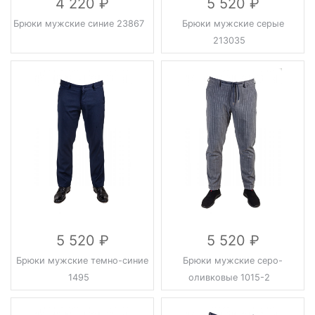
4 220
5 520
Брюки мужские синие 23867
Брюки мужские серые
213035
5 520
5 520
Брюки мужские темно-синие
Брюки мужские серо-
1495
оливковые 1015-2