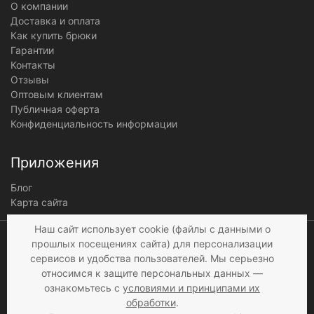
О компании
Доставка и оплата
Как купить брюки
Гарантии
Контакты
Отзывы
Оптовым клиентам
Публичная оферта
Конфиденциальность информации
Приложения
Блог
Карта сайта
Мы получаем и
Наш сайт использует cookie (файлы с данными о
обрабатываем
прошлых посещениях сайта) для персонализации
персональные данные
сервисов и удобства пользователей. Мы серьезно
посетителей нашего сайта в
относимся к защите персональных данных —
соответствии с
условиями
,
ознакомьтесь с
условиями и принципами их
© 1997 - 2026 «Мир брюк»
а также c
условиями
обработки
.