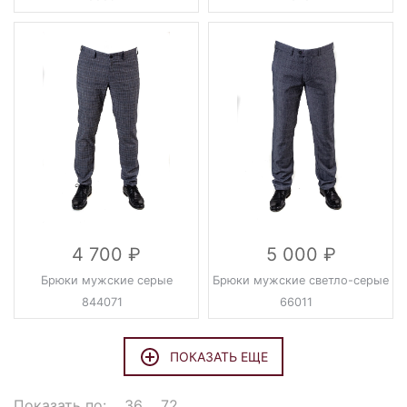
4 700
5 000
Брюки мужские серые
Брюки мужские светло-серые
844071
66011
ПОКАЗАТЬ ЕЩЕ
Показать по:
36
72