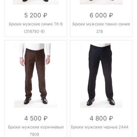
5 200
6 000
Брюки мужские синие ТК-6
Брюки мужские темно-синие
(318792-8)
218
4 500
4 800
Брюки мужские коричневые
Брюки мужские черные 2444
7909