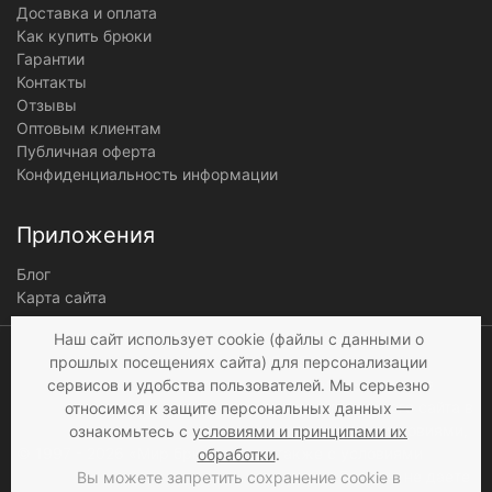
Доставка и оплата
Как купить брюки
Гарантии
Контакты
Отзывы
Оптовым клиентам
Публичная оферта
Конфиденциальность информации
Приложения
Блог
Карта сайта
Мы получаем и
Наш сайт использует cookie (файлы с данными о
обрабатываем
прошлых посещениях сайта) для персонализации
персональные данные
сервисов и удобства пользователей. Мы серьезно
посетителей нашего сайта в
относимся к защите персональных данных —
соответствии с
условиями
,
ознакомьтесь с
условиями и принципами их
© 1997 - 2026 «Мир брюк»
а также c
условиями
обработки
.
продажи
. Если вы не даете
Вы можете запретить сохранение cookie в