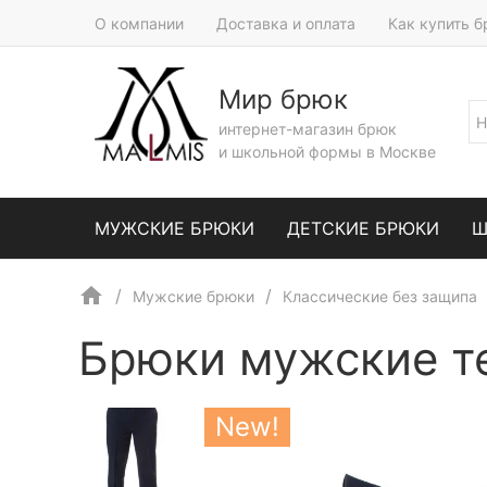
О компании
Доставка и оплата
Как купить 
Мир брюк
интернет-магазин брюк
и школьной формы в Москве
МУЖСКИЕ БРЮКИ
ДЕТСКИЕ БРЮКИ
Ш
Мужские брюки
Классические без защипа
Брюки мужские т
New!