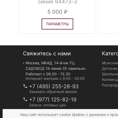
синие 64473-3
5 000
ПАРАМЕТРЫ
Свяжитесь с нами
Катег
Москва, МКАД, 14-й км ТЦ
Мужские
САДОВОД 19 линия 35 павильон.
Детские
Работает с 06.00 - 15.30
Школьна
Интернет магазин с 9:00 - 20:00
Коллекц
Распрод
+7 (495) 255-28-93
Заказать обратный звонок
+7 (977) 125-82-19
Запрос оптовых цен
info@mir-bruk.ru
Наш сайт использует cookie (файлы с данными о про