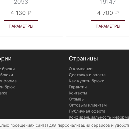
2093
19147
4 130
4 700
ПАРАМЕТРЫ
ПАРАМЕТРЫ
ории
Страницы
 брюки
О компании
 брюки
Доставка и оплата
я форма
Как купить брюки
ии брюк
Гарантии
ажа
Контакты
Отзывы
Оптовым клиентам
Публичная оферта
Конфиденциальность информ
шлых посещениях сайта) для персонализации сервисов и удобст