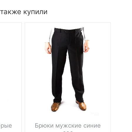
 также купили
ерые
Брюки мужские синие
Брю