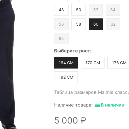
48
50
52
54
56
58
60
62
64
Выберите
рост
:
164 СМ
170 СМ
176 СМ
182 СМ
Таблица размеров Malmis класс
Наличие товара:
В наличии
5 000