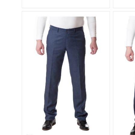
Фасон
без стрелок
Вес, г
Вес, г
0.5 кг
Цвет
Сезон
демисезонные
Размер
5
синий
Цвет
Рост
44, 46, 48, 50,
Размер
52, 54, 56, 58
170 см, 176
Рост
см, 182 см
Состав
вискоза 30%,
п
шерсть 40%,
Состав
полиэстер
30%