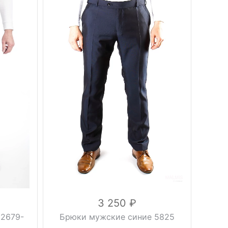
Вес, г
0.5 кг
осень,
Сезон
весна
синий
Цвет
46, 48,
Размер
50, 52,
54, 56
176 см,
Рост
182 см
вискоза
30%,
шерсть
Состав
40%,
полиэстер
30%
3 250
12679-
Брюки мужские синие 5825