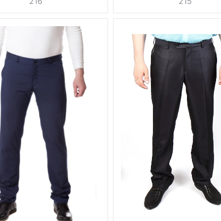
216
215
10%
0.5 кг
Вес, г
0.5 кг
осень,
синий
весна,
6, 58, 60
лето,
Сезон
весна-
176 см,
лето,
182 см
лето-
вискоза
осень
30%,
шерсть
синий
Цвет
40%,
клетка
олиэстер
30%
Размер
56, 58
170 см,
Рост
176 см,