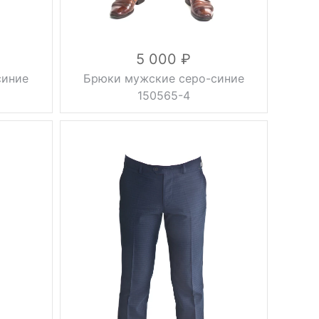
5 000
синие
Брюки мужские серо-синие
150565-4
без
Фасон
стрелок
Вес, г
0.5 кг
осень,
Сезон
зима,
весна