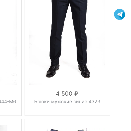
без
Фасон
стрелок
Вес, г
0.5 кг
весна-
Сезон
лето
синий
Цвет
Размер
56
Рост
182 см
Материал
хлопок
хлопок
97%,
Состав
эластан
3%
4 500
444-М6
Брюки мужские синие 4323