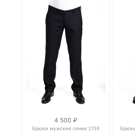
Вес, г
0.5 кг
Фасон
осень,
зима,
Вес, г
Сезон
осень-
Сезон
зима
синий
Цвет
Цвет
Размер
54, 58
170 см,
Рост
Размер
182 см
вискоза
30%,
шерсть
Рост
Состав
40%,
полиэстер
30%
4 500
Состав
Брюки мужские синие 2159
Брюки
п