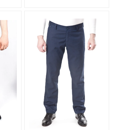
Вес, г
0.5 кг
осень,
весна,
лето,
Сезон
весна-
лето,
лето-
осень
синий
Цвет
44, 46,
Размер
48, 50,
52, 54
170 см,
Рост
176 см,