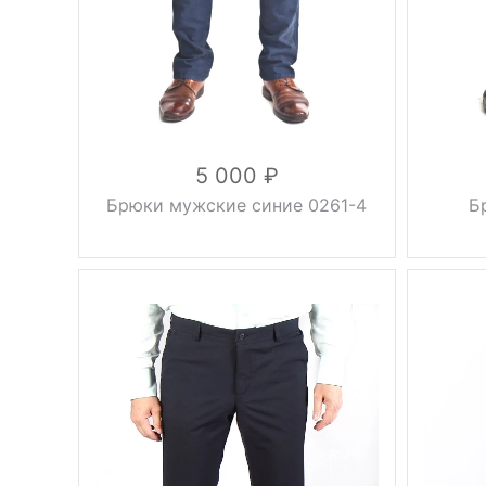
Цвет
Цвет
серый
44, 46,
4
48, 50,
Размер
5
52, 54,
Размер
56, 58,
60, 62,
Рост
64, 66
170 см,
176 см,
5 000
Рост
182 см,
Состав
Брюки мужские синие 0261-4
Б
188 см,
194 см
вискоза
27%,
хлопок
45%,
Состав
лайкра
3%,
полиэстер
25%
без
Талия
Фасон
стрелок
Вес, г