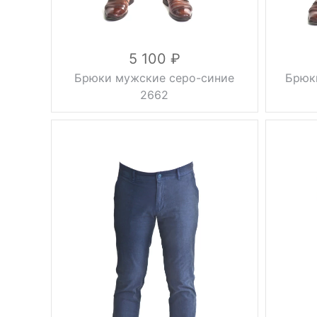
5 100
Брюки мужские серо-синие
Брюк
2662
без
Фасон
Фасон
стрелок
Вес, г
0.5 кг
Вес, г
осень,
Сезон
Сезон
весна
синий