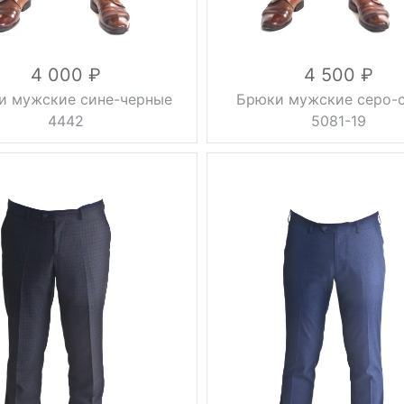
4 000
4 500
и мужские сине-черные
Брюки мужские серо-
4442
5081-19
без
без
Фасон
стрелок
стрелок
0.5 кг
Вес, г
0.5 кг
осень,
осень,
весна
Сезон
зима,
весна
синий