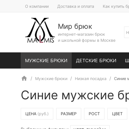
О компании
Доставка и оплата
Как купить 
Мир брюк
интернет-магазин брюк
и школьной формы в Москве
МУЖСКИЕ БРЮКИ
ДЕТСКИЕ БРЮКИ
Ш
Мужские брюки
Низкая посадка
Синие 
Синие мужские бр
ЦЕНА
(руб.)
РАЗМЕР
РОСТ
ЦВЕТ