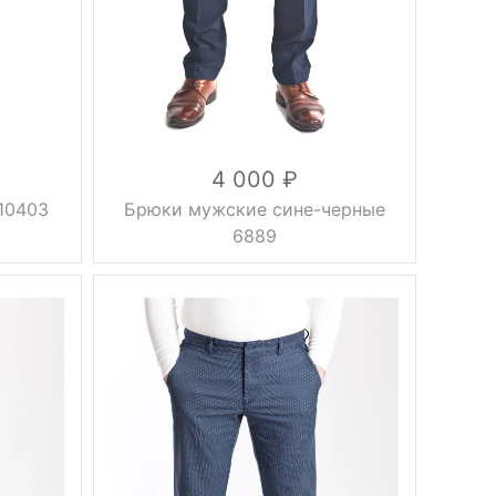
синий
серый
Цвет
клетка
46, 48,
50, 52,
Размер
54, 56,
58, 60
176 см,
Рост
4 000
182 см
вискоза
10403
Брюки мужские сине-черные
33%,
6889
лавсан
10%,
Состав
шерсть
37%,
полиэстер
20%
Вес, г
0.5 кг
осень,