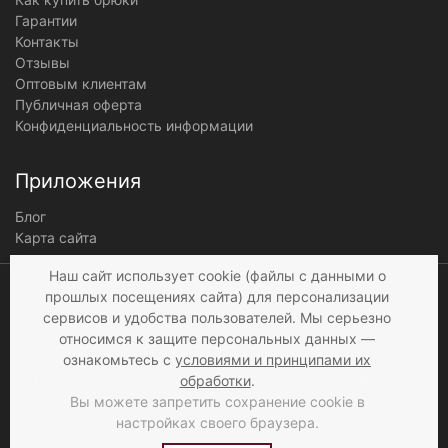
Гарантии
Контакты
Отзывы
Оптовым клиентам
Публичная оферта
Конфиденциальность информации
Приложения
Блог
Карта сайта
Мы получаем и
Наш сайт использует cookie (файлы с данными о
обрабатываем
прошлых посещениях сайта) для персонализации
персональные данные
сервисов и удобства пользователей. Мы серьезно
посетителей нашего сайта в
относимся к защите персональных данных —
соответствии с
условиями
,
ознакомьтесь с
условиями и принципами их
© 1997 - 2026 «Мир брюк»
а также c
условиями
обработки
.
продажи
. Если вы не даете
Вы можете запретить сохранение cookie в
согласия на обработку
настройках своего браузера.
своих персональных