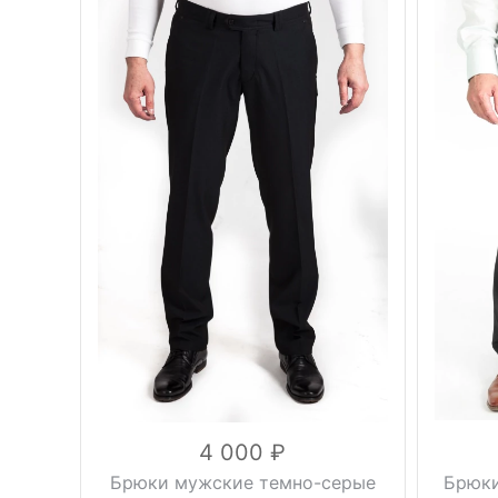
Вес, г
0.5 кг
Плотност
осень, весна,
Сезон
демисезонные
Вес, г
серый
Цвет
Сезон
клетка
46, 48, 50, 52,
Цвет
Размер
54, 56, 58
170 см, 176
Размер
Рост
см, 182 см
вискоза 30%,
Рост
шерсть 40%,
Состав
полиэстер
25%, эластан
5%
Состав
4 000
Брюки мужские темно-серые
Брюки