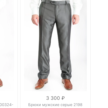
Вес, г
0.5 кг
осень,
Сезон
весна
серый
Цвет
44, 46,
48, 50,
Размер
52, 54,
56, 58
170 см,
Рост
176 см,
182 см
вискоза
25%,
Состав
полиэстер
75%
3 300
00324-
Брюки мужские серые 2198