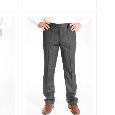
Вес, г
0.5 кг
весна,
лето,
Сезон
весна-
лето
серый
Цвет
44, 46,
Размер
48, 50,
52, 54
170 см,
Рост
176 см,
182 см
вискоза