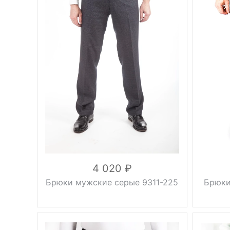
Вес, г
0.5 кг
Плотност
Сезон
лето
Вес, г
серый
Цвет
44, 46,
Сезон
Размер
48, 50,
52, 54
Цвет
170 см,
Рост
176 см,
182 см
Размер
вискоза
60%,
Рост
хлопок
Состав
20%,
Состав
полиэстер
20%
4 020
Брюки мужские серые 9311-225
Брюки