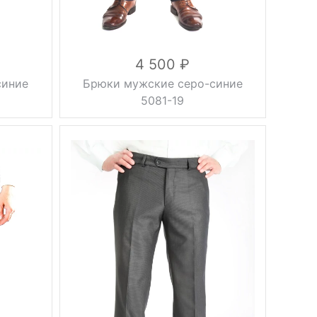
4 500
синие
Брюки мужские серо-синие
5081-19
без
Фасон
стрелок
Вес, г
0.5 кг
осень,
Сезон
зима,
весна