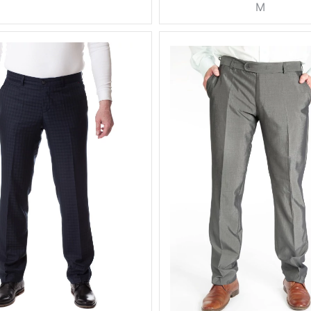
M
0.5 кг
Вес, г
0.5 кг
весна,
весна,
Сезон
лето,
лето
весна-
серый
Цвет
лето,
лето-
44, 46,
осень
Размер
48, 50,
52, 54
серый
170 см,
44, 46,
Рост
176 см,
48, 50,
182 см
2, 54, 56
вискоза
170 см,
45%,
176 см,
шерсть