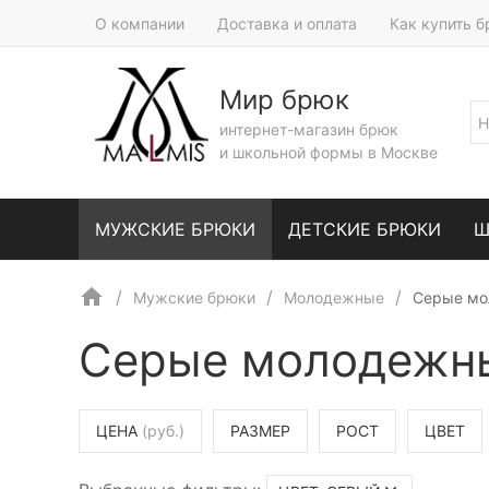
О компании
Доставка и оплата
Как купить 
Мир брюк
интернет-магазин брюк
и школьной формы в Москве
МУЖСКИЕ БРЮКИ
ДЕТСКИЕ БРЮКИ
Ш
Мужские брюки
Молодежные
Серые мо
Серые молодежн
ЦЕНА
(руб.)
РАЗМЕР
РОСТ
ЦВЕТ