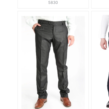
5830
Вес, г
0.5 кг
Вес, г
осень,
Сезон
весна
серый
Сезон
Цвет
Размер
54, 56, 58
170 см,
Рост
176 см,
Цвет
182 см
вискоза
Размер
30%,
5
шерсть
Состав
40%,
Рост
полиэстер