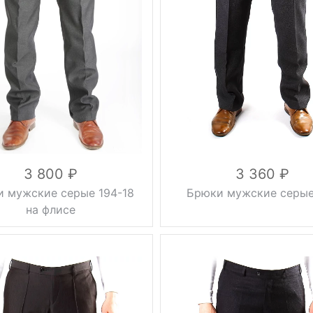
0.5 кг
Сезон
осень
серый
серый
Цвет
коричневый
44, 46,
Размер
48, 50,
клетка
52, 54
46, 48, 50, 52,
176 см,
Рост
54, 56, 58, 60
182 см
176 см, 182 см
вискоза
вискоза 33%,
25%,
лавсан 10%,
шерсть
Состав
шерсть 37%,
5%,
полиэстер 20%
полиэстер
70%
3 800
3 360
 мужские серые 194-18
Брюки мужские серые
на флисе