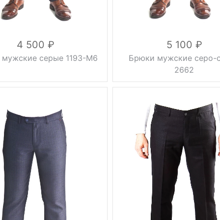
4 500
5 100
 мужские серые 1193-М6
Брюки мужские серо-
2662
без
без
Фасон
стрелок
стрелок
0.5 кг
Вес, г
0.5 кг
весна,
осень,
Сезон
лето
весна
серый
синий