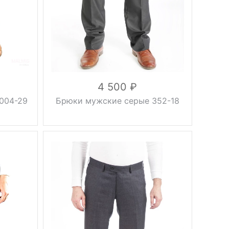
синий
серый
Цвет
клетка
46, 48,
50, 52,
Размер
54, 56,
58, 60
176 см,
Рост
4 500
182 см
вискоза
004-29
Брюки мужские серые 352-18
33%,
лавсан
10%,
Состав
шерсть
37%,
полиэстер
20%
утепленные
Плотность
флис