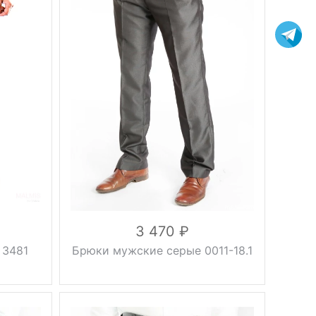
Вес, г
0.5 кг
осень, весна,
Сезон
демисезонные
серый
Цвет
клетка
46, 48, 50, 52,
Размер
54, 56, 58
170 см, 176
Рост
см, 182 см
вискоза 30%,
шерсть 40%,
Состав
полиэстер
30%
3 470
 3481
Брюки мужские серые 0011-18.1