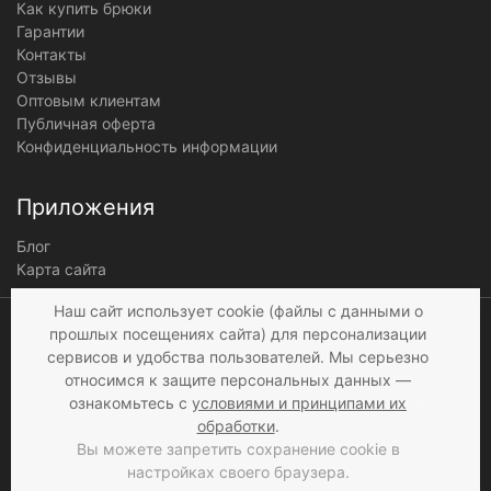
Как купить брюки
Гарантии
Контакты
Отзывы
Оптовым клиентам
Публичная оферта
Конфиденциальность информации
Приложения
Блог
Карта сайта
Мы получаем и
Наш сайт использует cookie (файлы с данными о
обрабатываем
прошлых посещениях сайта) для персонализации
персональные данные
сервисов и удобства пользователей. Мы серьезно
посетителей нашего сайта в
относимся к защите персональных данных —
соответствии с
условиями
,
ознакомьтесь с
условиями и принципами их
© 1997 - 2026 «Мир брюк»
а также c
условиями
обработки
.
продажи
. Если вы не даете
Вы можете запретить сохранение cookie в
согласия на обработку
настройках своего браузера.