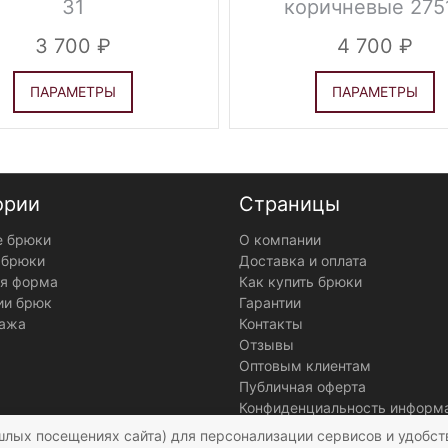
31
коричневые 275
3 700
4 700
ПАРАМЕТРЫ
ПАРАМЕТРЫ
ории
Страницы
 брюки
О компании
 брюки
Доставка и оплата
я форма
Как купить брюки
ии брюк
Гарантии
ажа
Контакты
Отзывы
Оптовым клиентам
Публичная оферта
Конфиденциальность информ
шлых посещениях сайта) для персонализации сервисов и удобст