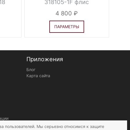
18
318105-1F флис
4 800
ПАРАМЕТРЫ
Приложения
Блог
Карта сайта
ации
ва пользователей. Мы серьезно относимся к защите