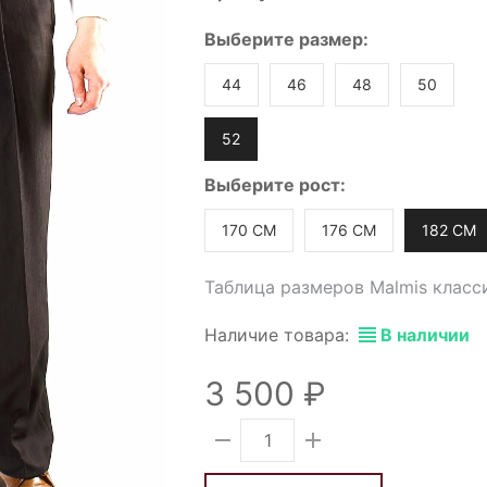
Выберите
размер
:
44
46
48
50
52
Выберите
рост
:
170 СМ
176 СМ
182 СМ
Таблица размеров Malmis класс
Наличие товара:
В наличии
3 500