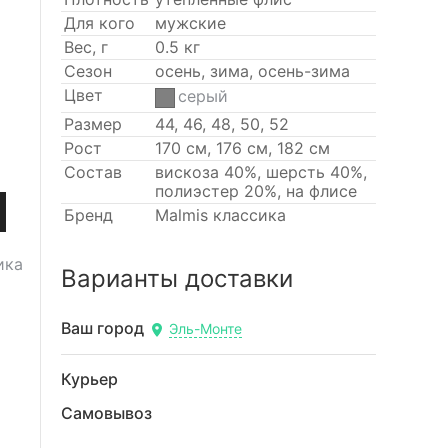
Для кого
мужские
Вес, г
0.5 кг
Сезон
осень, зима, осень-зима
Цвет
серый
Размер
44, 46, 48, 50, 52
Рост
170 см, 176 см, 182 см
Состав
вискоза 40%, шерсть 40%,
полиэстер 20%, на флисе
Бренд
Malmis классика
ика
Варианты доставки
Ваш город
Эль-Монте
Курьер
Самовывоз