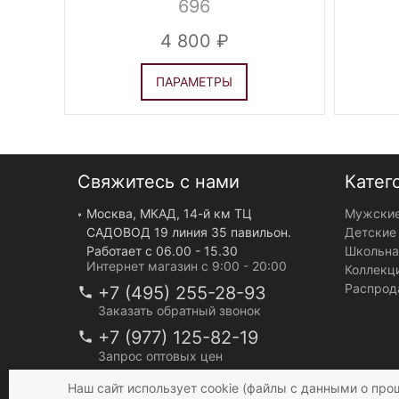
696
4 800
ПАРАМЕТРЫ
Свяжитесь с нами
Катег
Москва, МКАД, 14-й км ТЦ
Мужские
САДОВОД 19 линия 35 павильон.
Детские
Работает с 06.00 - 15.30
Школьна
Интернет магазин с 9:00 - 20:00
Коллекц
Распрод
+7 (495) 255-28-93
Заказать обратный звонок
+7 (977) 125-82-19
Запрос оптовых цен
info@mir-bruk.ru
Наш сайт использует cookie (файлы с данными о про