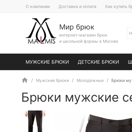
О компании
Доставка и оплата
Как купить 
Мир брюк
интернет-магазин брюк
и школьной формы в Москве
МУЖСКИЕ БРЮКИ
ДЕТСКИЕ БРЮКИ
Ш
Мужские брюки
Молодежные
Брюки му
Брюки мужские с