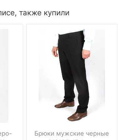
исе, также купили
еро-
Брюки мужские черные
Бр