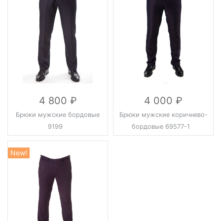
4 800
4 000
Брюки мужские бордовые
Брюки мужские коричнево-
9199
бордовые 69577-1
New!