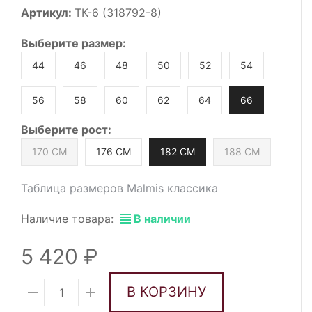
Артикул:
ТК-6 (318792-8)
Выберите
размер
:
44
46
48
50
52
54
56
58
60
62
64
66
Выберите
рост
:
170 СМ
176 СМ
182 СМ
188 СМ
Таблица размеров Malmis классика
Наличие товара:
В наличии
5 420
В КОРЗИНУ