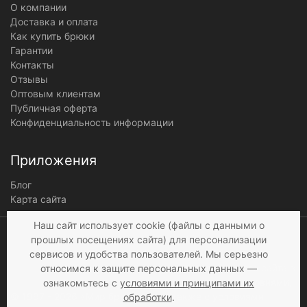
О компании
Доставка и оплата
Как купить брюки
Гарантии
Контакты
Отзывы
Оптовым клиентам
Публичная оферта
Конфиденциальность информации
Приложения
Блог
Карта сайта
Мы получаем и
Наш сайт использует cookie (файлы с данными о
обрабатываем
прошлых посещениях сайта) для персонализации
персональные данные
сервисов и удобства пользователей. Мы серьезно
посетителей нашего сайта в
относимся к защите персональных данных —
соответствии с
условиями
,
ознакомьтесь с
условиями и принципами их
© 1997 - 2026 «Мир брюк»
а также c
условиями
обработки
.