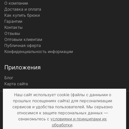
О компании
Доставка и оплата
Как купить брюки
Гарантии
Контакты
Отзывы
Оптовым клиентам
Публичная оферта
Конфиденциальность информации
Приложения
Блог
Карта сайта
Мы получаем и
Наш сайт использует cookie (файлы с данными о
обрабатываем
прошлых посещениях сайта) для персонализации
персональные данные
сервисов и удобства пользователей. Мы серьезно
посетителей нашего сайта в
относимся к защите персональных данных —
соответствии с
условиями
,
ознакомьтесь с
условиями и принципами их
© 1997 - 2026 «Мир брюк»
а также c
условиями
обработки
.