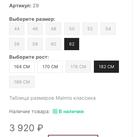
Артикул:
29
Выберите
размер
:
44
46
48
50
52
54
56
58
60
62
Выберите
рост
:
164 СМ
170 СМ
176 СМ
182 СМ
188 СМ
Таблица размеров Malmis классика
Наличие товара:
В наличии
3 920