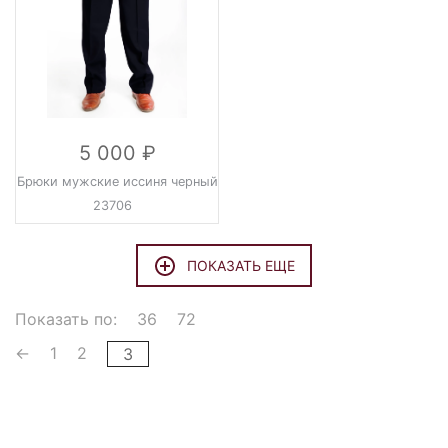
5 000
Брюки мужские иссиня черный
23706
ПОКАЗАТЬ ЕЩЕ
Показать по:
36
72
←
1
2
3