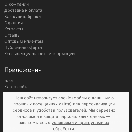
О компании
Доставка и оплата
Как купить брюки
Гарантии
Контакты
Отзывы
Оптовым клиентам
Публичная оферта
Конфиденциальность информации
Приложения
Блог
Карта сайта
Мы получаем и
Наш сайт использует cookie (файлы с данными о
обрабатываем
прошлых посещениях сайта) для персонализации
персональные данные
сервисов и удобства пользователей. Мы серьезно
посетителей нашего сайта в
относимся к защите персональных данных —
соответствии с
условиями
,
ознакомьтесь с
условиями и принципами их
© 1997 - 2026 «Мир брюк»
а также c
условиями
обработки
.