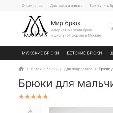
О компании
Доставка и оплата
Как купить 
Мир брюк
интернет-магазин брюк
и школьной формы в Москве
МУЖСКИЕ БРЮКИ
ДЕТСКИЕ БРЮКИ
Ш
Детские брюки
Для подростков
Брюки д
Брюки для мальчи