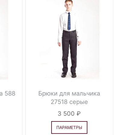
а 588
Брюки для мальчика
Брюк
27518 серые
те
3 500
ПАРАМЕТРЫ