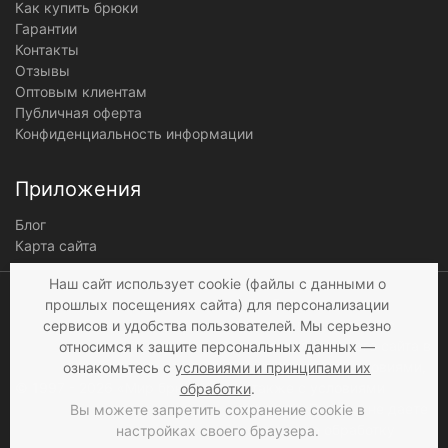
Как купить брюки
Гарантии
Контакты
Отзывы
Оптовым клиентам
Публичная оферта
Конфиденциальность информации
Приложения
Блог
Карта сайта
Мы получаем и
Наш сайт использует cookie (файлы с данными о
обрабатываем
прошлых посещениях сайта) для персонализации
персональные данные
сервисов и удобства пользователей. Мы серьезно
посетителей нашего сайта в
относимся к защите персональных данных —
соответствии с
условиями
,
ознакомьтесь с
условиями и принципами их
© 1997 - 2026 «Мир брюк»
а также c
условиями
обработки
.
продажи
. Если вы не даете
Вы можете запретить сохранение cookie в
согласия на обработку
настройках своего браузера.