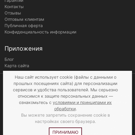
Гарантии
Контакты
Отзывы
Оптовым клиентам
Публичная оферта
Конфиденциальность информации
Приложения
Блог
Карта сайта
Мы получаем и
Наш сайт использует cookie (файлы с данными о
обрабатываем
прошлых посещениях сайта) для персонализации
персональные данные
сервисов и удобства пользователей. Мы серьезно
посетителей нашего сайта в
относимся к защите персональных данных —
соответствии с
условиями
,
ознакомьтесь с
условиями и принципами их
© 1997 - 2026 «Мир брюк»
а также c
условиями
обработки
.
продажи
. Если вы не даете
Вы можете запретить сохранение cookie в
согласия на обработку
настройках своего браузера.
своих персональных
ПРИНИМАЮ
данных, вам необходимо