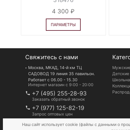
318476
4 300
ПАРАМЕТРЫ
Свяжитесь с нами
Катег
Москва, МКАД, 14-й км ТЦ
Мужские
САДОВОД 19 линия 35 павильон.
Детские
Работает с 06.00 - 15.30
Школьна
Интернет магазин с 9:00 - 20:00
Коллекц
Распрод
+7 (495) 255-28-93
Заказать обратный звонок
+7 (977) 125-82-19
Запрос оптовых цен
info@mir-bruk.ru
Наш сайт использует cookie (файлы с данными о про