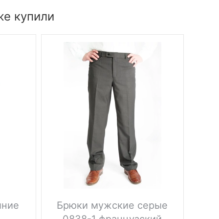
же купили
иние
Брюки мужские серые
Бр