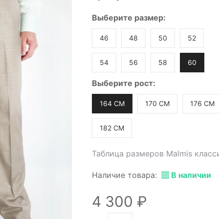
Выберите
размер
:
46
48
50
52
54
56
58
60
Выберите
рост
:
164 СМ
170 СМ
176 СМ
182 СМ
Таблица размеров Malmis класс
Наличие товара:
В наличии
4 300