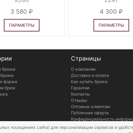
9396
2247
3 580
4 300
ПАРАМЕТРЫ
ПАРАМЕТРЫ
ории
Страницы
 брюки
О компании
 брюки
Доставка и оплата
я форма
Как купить брюки
ии брюк
Гарантии
ажа
Контакты
Отзывы
Оптовым клиентам
Публичная оферта
Конфиденциальность информ
шлых посещениях сайта) для персонализации сервисов и удобст