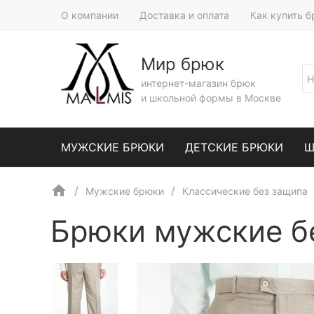
О компании
Доставка и оплата
Как купить 
Мир брюк
интернет-магазин брюк
и школьной формы в Москве
МУЖСКИЕ БРЮКИ
ДЕТСКИЕ БРЮКИ
Ш
Мужские брюки
Классические без защипа
Брюки мужские б