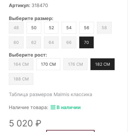
Артикул:
318470
Выберите
размер
:
48
50
52
54
56
58
60
62
64
66
70
Выберите
рост
:
164 СМ
170 СМ
176 СМ
182 СМ
188 СМ
Таблица размеров Malmis классика
Наличие товара:
В наличии
5 020