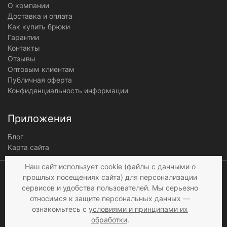
О компании
Доставка и оплата
Как купить брюки
Гарантии
Контакты
Отзывы
Оптовым клиентам
Публичная оферта
Конфиденциальность информации
Приложения
Блог
Карта сайта
Мы получаем и
Наш сайт использует cookie (файлы с данными о
обрабатываем
прошлых посещениях сайта) для персонализации
персональные данные
сервисов и удобства пользователей. Мы серьезно
посетителей нашего сайта в
относимся к защите персональных данных —
соответствии с
условиями
,
ознакомьтесь с
условиями и принципами их
© 1997 - 2026 «Мир брюк»
а также c
условиями
обработки
.