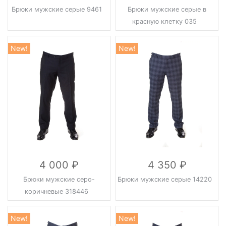
Брюки мужские серые 9461
Брюки мужские серые в
красную клетку 035
New!
New!
4 000
4 350
Брюки мужские серо-
Брюки мужские серые 14220
коричневые 318446
New!
New!