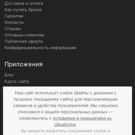
Доставка и оплата
Как купить брюки
Гарантии
Контакты
Отзывы
Оптовым клиентам
Публичная оферта
Конфиденциальность информации
Приложения
Блог
Карта сайта
Мы получаем и
Наш сайт использует cookie (файлы с данными о
обрабатываем
прошлых посещениях сайта) для персонализации
персональные данные
сервисов и удобства пользователей. Мы серьезно
посетителей нашего сайта в
относимся к защите персональных данных —
соответствии с
условиями
,
ознакомьтесь с
условиями и принципами их
© 1997 - 2026 «Мир брюк»
а также c
условиями
обработки
.
продажи
. Если вы не даете
Вы можете запретить сохранение cookie в