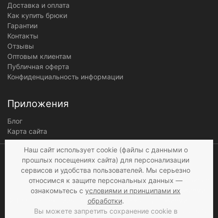
Доставка и оплата
Как купить брюки
Гарантии
Контакты
Отзывы
Оптовым клиентам
Публичная оферта
Конфиденциальность информации
Приложения
Блог
Карта сайта
Мы получаем и
Наш сайт использует cookie (файлы с данными о
обрабатываем
прошлых посещениях сайта) для персонализации
персональные данные
сервисов и удобства пользователей. Мы серьезно
посетителей нашего сайта в
относимся к защите персональных данных —
соответствии с
условиями
,
ознакомьтесь с
условиями и принципами их
© 1997 - 2026 «Мир брюк»
а также c
условиями
обработки
.
продажи
. Если вы не даете
Вы можете запретить сохранение cookie в