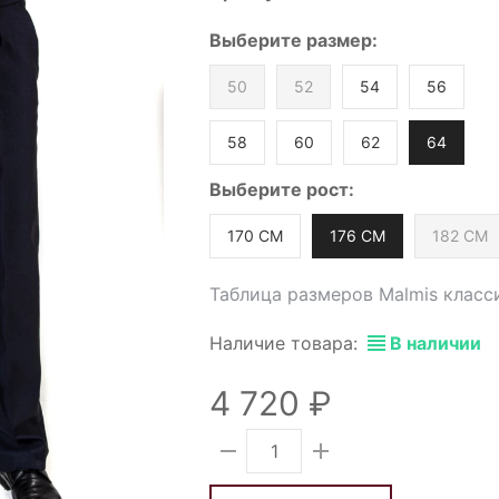
Выберите
размер
:
50
52
54
56
58
60
62
64
Выберите
рост
:
170 СМ
176 СМ
182 СМ
Таблица размеров Malmis класс
Наличие товара:
В наличии
4 720