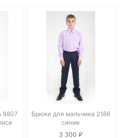
New!
а 8807
Брюки для мальчика 2188
Бр
лисе
синие
3 300