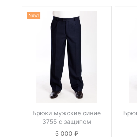
New!
Брюки мужские синие
Брю
3755 с защипом
5 000