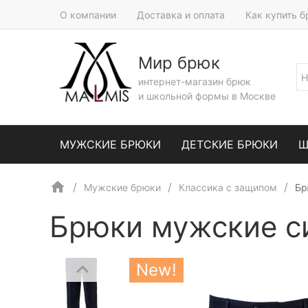
О компании
Доставка и оплата
Как купить 
Мир брюк
интернет-магазин брюк
и школьной формы в Москве
МУЖСКИЕ БРЮКИ
ДЕТСКИЕ БРЮКИ
Ш
Мужские брюки
Классика с защипом
Бр
Брюки мужские с
New!