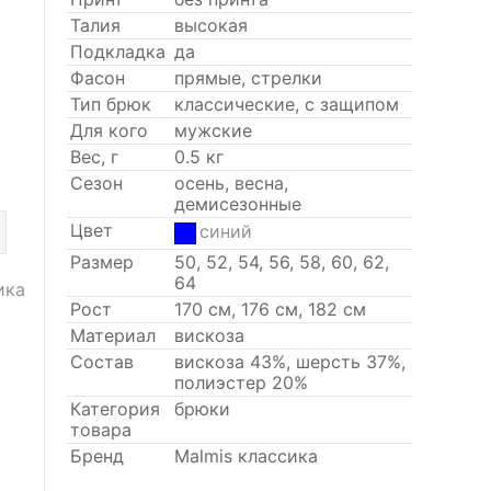
Талия
высокая
Подкладка
да
Фасон
прямые, стрелки
Тип брюк
классические, с защипом
Для кого
мужские
Вес, г
0.5 кг
Сезон
осень, весна,
демисезонные
Цвет
синий
Размер
50, 52, 54, 56, 58, 60, 62,
64
ика
Рост
170 см, 176 см, 182 см
Материал
вискоза
Состав
вискоза 43%, шерсть 37%,
полиэстер 20%
Категория
брюки
товара
Бренд
Malmis классика