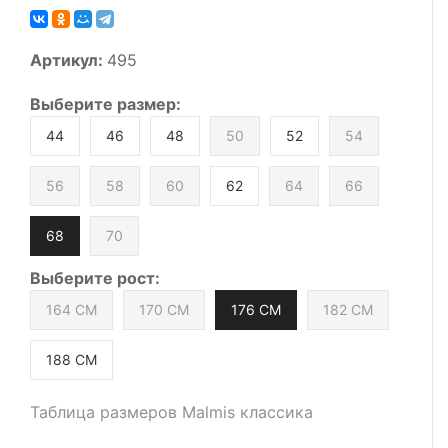
Артикул:
495
Выберите
размер
:
44
46
48
50
52
54
56
58
60
62
64
66
68
70
Выберите
рост
:
164 СМ
170 СМ
176 СМ
182 СМ
188 СМ
Таблица размеров Malmis классика