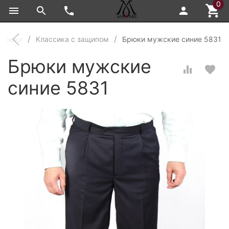
0
 брюки
Классика с защипом
Брюки мужские синие 5831
Брюки мужские
синие 5831