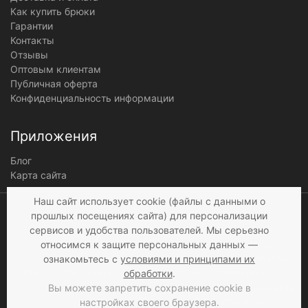
Как купить брюки
Гарантии
Контакты
Отзывы
Оптовым клиентам
Публичная оферта
Конфиденциальность информации
Приложения
Блог
Карта сайта
Мы получаем и
Наш сайт использует cookie (файлы с данными о
обрабатываем
прошлых посещениях сайта) для персонализации
персональные данные
сервисов и удобства пользователей. Мы серьезно
посетителей нашего сайта в
относимся к защите персональных данных —
соответствии с
условиями
,
ознакомьтесь с
условиями и принципами их
© 1997 - 2026 «Мир брюк»
а также c
условиями
обработки
.
продажи
. Если вы не даете
Вы можете запретить сохранение cookie в
согласия на обработку
настройках своего браузера.