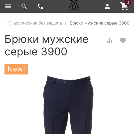
0
и
Классические без защипа
Брюки мужские серые 3900
Брюки мужские
серые 3900
New!