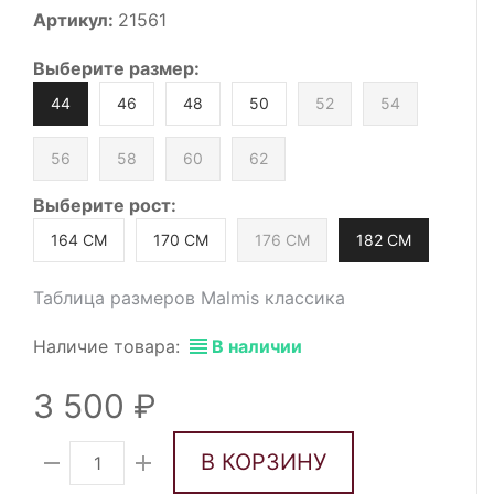
Артикул:
21561
Выберите
размер
:
44
46
48
50
52
54
56
58
60
62
Выберите
рост
:
164 СМ
170 СМ
176 СМ
182 СМ
Таблица размеров Malmis классика
Наличие товара:
В наличии
3 500
В КОРЗИНУ