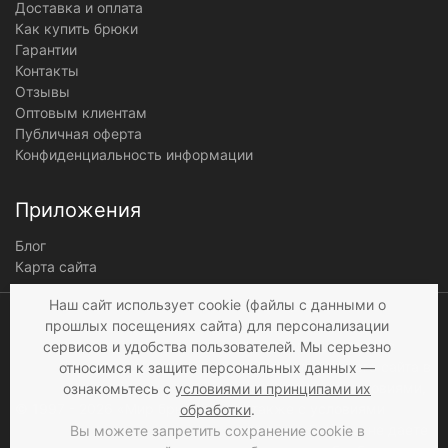
Доставка и оплата
Как купить брюки
Гарантии
Контакты
Отзывы
Оптовым клиентам
Публичная оферта
Конфиденциальность информации
Приложения
Блог
Карта сайта
Мы получаем и
Наш сайт использует cookie (файлы с данными о
обрабатываем
прошлых посещениях сайта) для персонализации
персональные данные
сервисов и удобства пользователей. Мы серьезно
посетителей нашего сайта в
относимся к защите персональных данных —
соответствии с
условиями
,
ознакомьтесь с
условиями и принципами их
© 1997 - 2026 «Мир брюк»
а также c
условиями
обработки
.
продажи
. Если вы не даете
Вы можете запретить сохранение cookie в