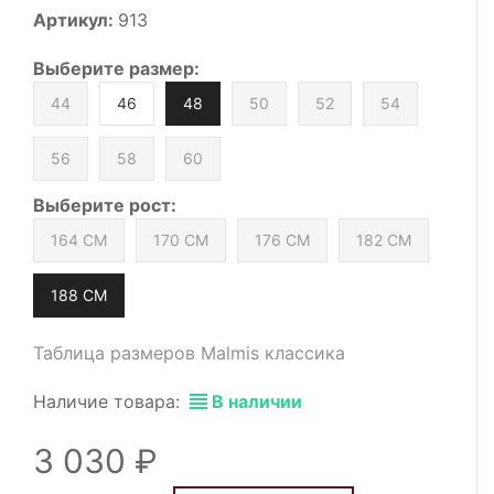
Артикул:
913
Выберите
размер
:
44
46
48
50
52
54
56
58
60
Выберите
рост
:
164 СМ
170 СМ
176 СМ
182 СМ
188 СМ
Таблица размеров Malmis классика
Наличие товара:
В наличии
3 030