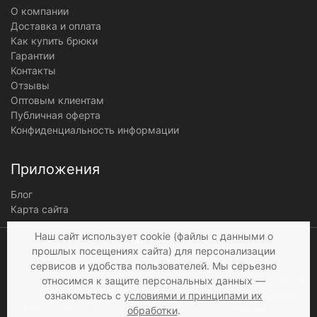
О компании
Доставка и оплата
Как купить брюки
Гарантии
Контакты
Отзывы
Оптовым клиентам
Публичная оферта
Конфиденциальность информации
Приложения
Блог
Карта сайта
Мы получаем и
Наш сайт использует cookie (файлы с данными о
обрабатываем
прошлых посещениях сайта) для персонализации
персональные данные
сервисов и удобства пользователей. Мы серьезно
посетителей нашего сайта в
относимся к защите персональных данных —
соответствии с
условиями
,
ознакомьтесь с
условиями и принципами их
© 1997 - 2026 «Мир брюк»
а также c
условиями
обработки
.