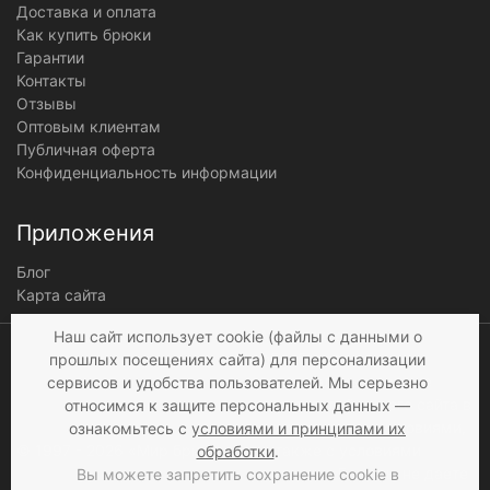
Доставка и оплата
Как купить брюки
Гарантии
Контакты
Отзывы
Оптовым клиентам
Публичная оферта
Конфиденциальность информации
Приложения
Блог
Карта сайта
Мы получаем и
Наш сайт использует cookie (файлы с данными о
обрабатываем
прошлых посещениях сайта) для персонализации
персональные данные
сервисов и удобства пользователей. Мы серьезно
посетителей нашего сайта в
относимся к защите персональных данных —
соответствии с
условиями
,
ознакомьтесь с
условиями и принципами их
© 1997 - 2026 «Мир брюк»
а также c
условиями
обработки
.
продажи
. Если вы не даете
Вы можете запретить сохранение cookie в