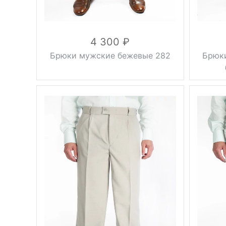
4 300
Брюки мужские бежевые 282
Брюк
Вес, г
0.5 кг
Вес, г
Сезон
лето
Сезон
бежевый
Цвет
Цвет
46, 48, 50,
52, 54, 56,
Размер
Размер
58, 60, 62,