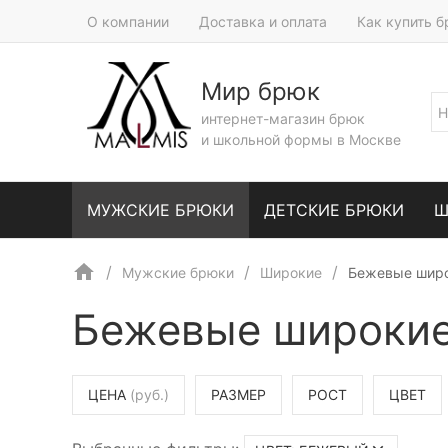
О компании
Доставка и оплата
Как купить 
Мир брюк
интернет-магазин брюк
и школьной формы в Москве
МУЖСКИЕ БРЮКИ
ДЕТСКИЕ БРЮКИ
Ш
Мужские брюки
Широкие
Бежевые шир
Бежевые широкие
ЦЕНА
(руб.)
РАЗМЕР
РОСТ
ЦВЕТ