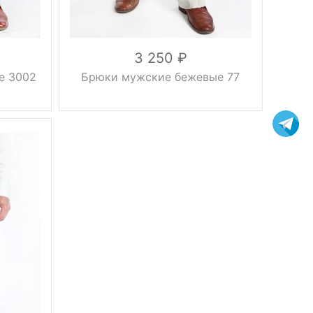
3 250
е 3002
Брюки мужские бежевые 77
Тип брюк
с защипом
Вес, г
0.5 кг
Сезон
лето
бежевый
Цвет
46, 48, 50,