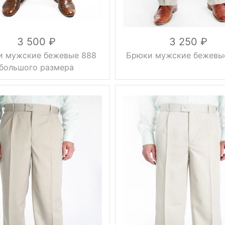
3 500
3 250
и мужские бежевые 888
Брюки мужские бежевы
большого размера
0.5 кг
Тип брюк
с защипом
лето
Вес, г
0.5 кг
Сезон
лето
бежевый
бежевый
Цвет
46, 48, 50,
52, 54, 56,
44, 46, 48,
58, 60, 62