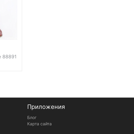
Размер
52, 54, 56,
58, 60, 62
164 см, 170
Рост
см, 176 см,
182 см
Материал
хлопок
вискоза
20%, хлопок
60%, лавсан
Состав
10%,
полиэстер
 88891
10%
Приложения
Блог
Карта сайта