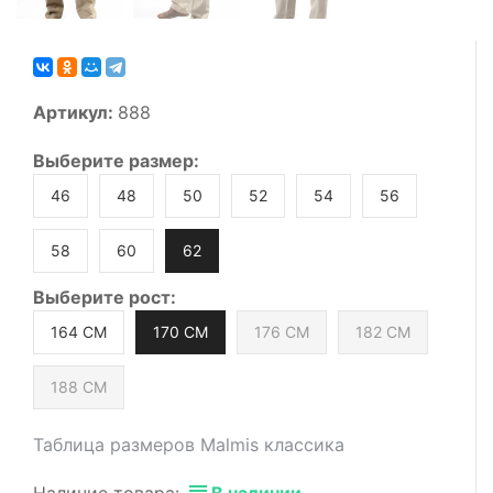
Артикул:
888
Выберите
размер
:
46
48
50
52
54
56
58
60
62
Выберите
рост
:
164 СМ
170 СМ
176 СМ
182 СМ
188 СМ
Таблица размеров Malmis классика