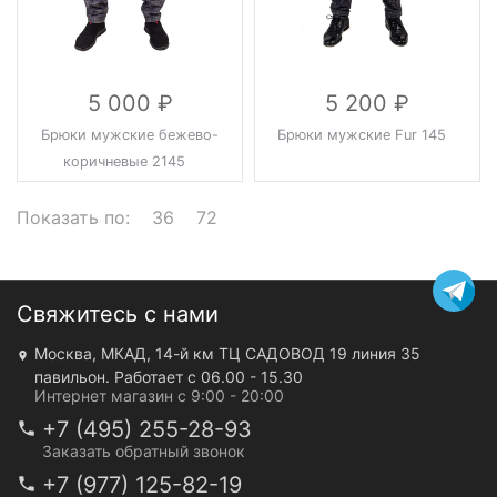
5 000
5 200
Брюки мужские бежево-
Брюки мужские Fur 145
коричневые 2145
Показать по:
36
72
Свяжитесь с нами
Москва, МКАД, 14-й км ТЦ САДОВОД 19 линия 35
павильон. Работает с 06.00 - 15.30
Интернет магазин с 9:00 - 20:00
+7 (495) 255-28-93
Заказать обратный звонок
+7 (977) 125-82-19